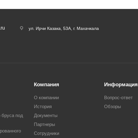
ru
ул. Ирчи Казака, 53А, г. Махачкала
Компания
Информация
О компании
Вопрос-ответ
История
Обзоры
о бруса под
Документы
Партнеры
рованного
Сотрудники