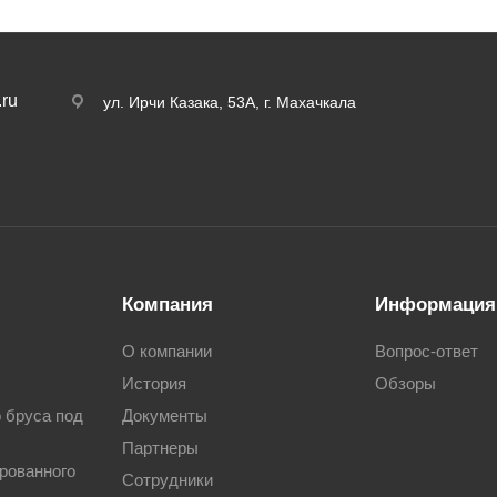
ru
ул. Ирчи Казака, 53А, г. Махачкала
Компания
Информация
О компании
Вопрос-ответ
История
Обзоры
о бруса под
Документы
Партнеры
рованного
Сотрудники